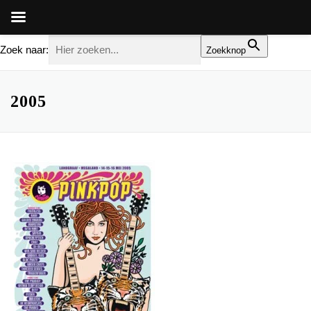
Zoek naar:
Zoekknop
Ga
naar
2005
de
inhoud