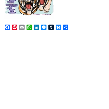
Facebook
Pinterest
Email
WhatsApp
LinkedIn
Messenger
Tumblr
Bluesky
Share