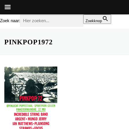
Zoek naar:
Zoekknop
Ga
naar
PINKPOP1972
de
inhoud