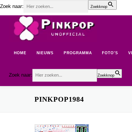
Zoek naar:
Zoekknop
Ga
naar
de
inhoud
HOME
NIEUWS
PROGRAMMA
FOTO’S
V
Zoek naar:
Zoekknop
PINKPOP1984