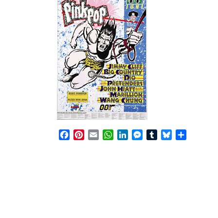
Facebook
Pinterest
Email
WhatsApp
LinkedIn
Messenger
Tumblr
Bluesky
Share