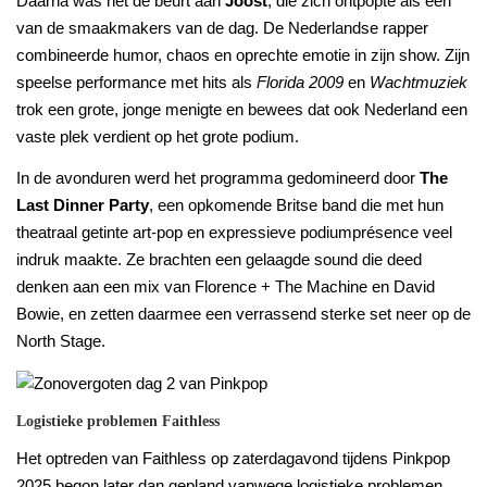
Daarna was het de beurt aan
Joost
, die zich ontpopte als een
van de smaakmakers van de dag. De Nederlandse rapper
combineerde humor, chaos en oprechte emotie in zijn show. Zijn
speelse performance met hits als
Florida 2009
en
Wachtmuziek
trok een grote, jonge menigte en bewees dat ook Nederland een
vaste plek verdient op het grote podium.
In de avonduren werd het programma gedomineerd door
The
Last Dinner Party
, een opkomende Britse band die met hun
theatraal getinte art-pop en expressieve podiumprésence veel
indruk maakte. Ze brachten een gelaagde sound die deed
denken aan een mix van Florence + The Machine en David
Bowie, en zetten daarmee een verrassend sterke set neer op de
North Stage.
Logistieke problemen Faithless
Het optreden van Faithless op zaterdagavond tijdens Pinkpop
2025 begon later dan gepland vanwege logistieke problemen.