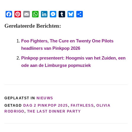
Facebook
Pinterest
Email
WhatsApp
LinkedIn
Messenger
Tumblr
Bluesky
Share
Gerelateerde Berichten:
Foo Fighters, The Cure en Twenty One Pilots
headliners van Pinkpop 2026
Pinkpop presenteert: Hoogmis van het Zuiden, een
ode aan de Limburgse popmuziek
GEPLAATST IN
NIEUWS
GETAGD
DAG 2 PINKPOP 2025
,
FAITHLESS
,
OLIVIA
RODRIGO
,
THE LAST DINNER PARTY