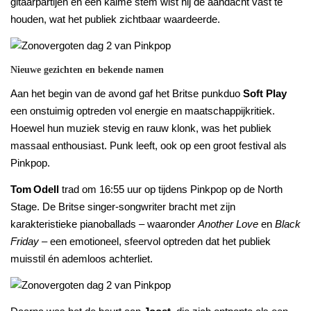
gitaarpartijen en een kalme stem wist hij de aandacht vast te
houden, wat het publiek zichtbaar waardeerde.
Nieuwe gezichten en bekende namen
Aan het begin van de avond gaf het Britse punkduo
Soft Play
een onstuimig optreden vol energie en maatschappijkritiek.
Hoewel hun muziek stevig en rauw klonk, was het publiek
massaal enthousiast. Punk leeft, ook op een groot festival als
Pinkpop.
Tom Odell
trad om 16:55 uur op tijdens Pinkpop op de North
Stage. De Britse singer-songwriter bracht met zijn
karakteristieke pianoballads – waaronder
Another Love
en
Black
Friday
– een emotioneel, sfeervol optreden dat het publiek
muisstil én ademloos achterliet.