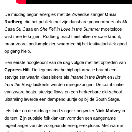
De middag begon energiek met de Zweedse zanger
Omar
Rudberg
, die het publiek met zijn dansbare popnummers als
Mi
Casa Su Casa
en
She Fell in Love in the Summer
moeiteloos
wist mee te krijgen. Rudberg bracht niet alleen vocale kracht,
maar vooral podiumplezier, waarmee hij het festivalpubliek goed
op gang hielp.
Een eerste hoogtepunt van de dag volgde met het optreden van
Cypress Hill
. De legendarische hiphopformatie bracht een
stevige set waarin klassiekers als
Insane in the Brain
en
Hits
from the Bong
luidkeels werden meegezongen. De combinatie
van zware beats, stevige flows en een herkenbare old-school
uitstraling leverde een dampend uurtje op bij de South Stage.
Iets later op de middag stond singer-songwriter
Nick Mulvey
in
de tent. Zijn subtiele folkklanken vormden een aangename
tegenhanger van de voorgaande energie-explosie. Met warme