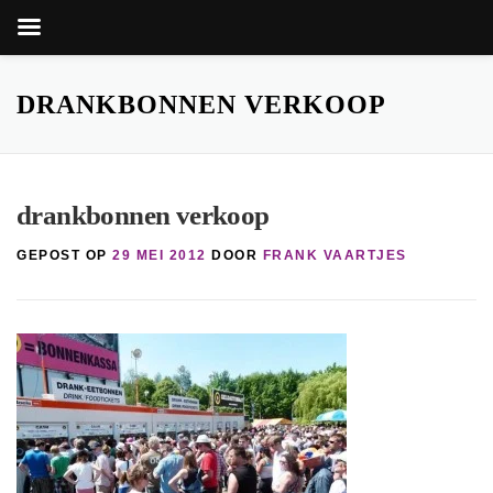
Zoekkn
Zoek
naar:
Ga
naar
DRANKBONNEN VERKOOP
de
inhoud
drankbonnen verkoop
GEPOST OP
29 MEI 2012
DOOR
FRANK VAARTJES
nop