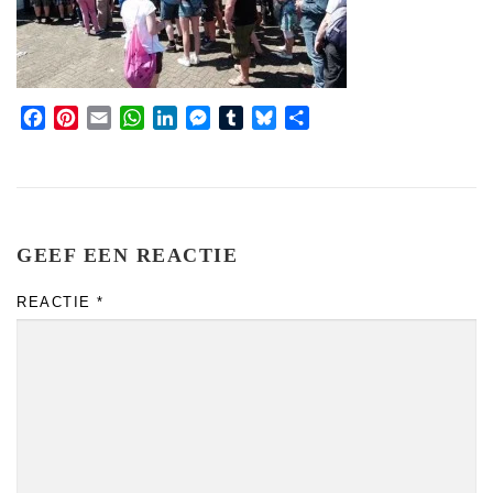
Facebook
Pinterest
Email
WhatsApp
LinkedIn
Messenger
Tumblr
Bluesky
Share
GEEF EEN REACTIE
REACTIE
*