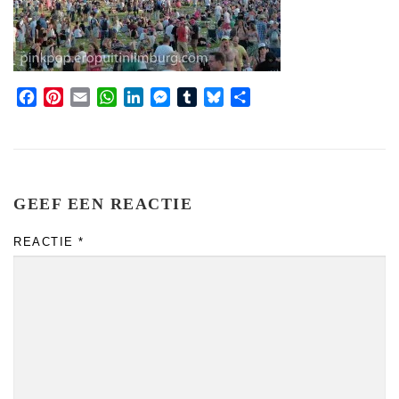
Facebook
Pinterest
Email
WhatsApp
LinkedIn
Messenger
Tumblr
Bluesky
Share
GEEF EEN REACTIE
REACTIE
*