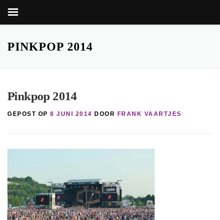
Zoekk
Zoek
naar:
Ga
naar
PINKPOP 2014
de
inhoud
Pinkpop 2014
GEPOST OP
8 JUNI 2014
DOOR
FRANK VAARTJES
knop