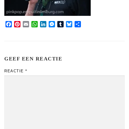
Facebook
Pinterest
Email
WhatsApp
LinkedIn
Messenger
Tumblr
Bluesky
Share
GEEF EEN REACTIE
REACTIE
*