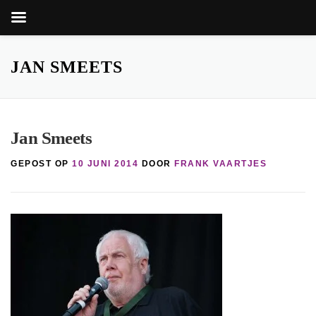
Zoekk
Zoek
naar:
Ga
naar
JAN SMEETS
de
inhoud
Jan Smeets
GEPOST OP
10 JUNI 2014
DOOR
FRANK VAARTJES
knop