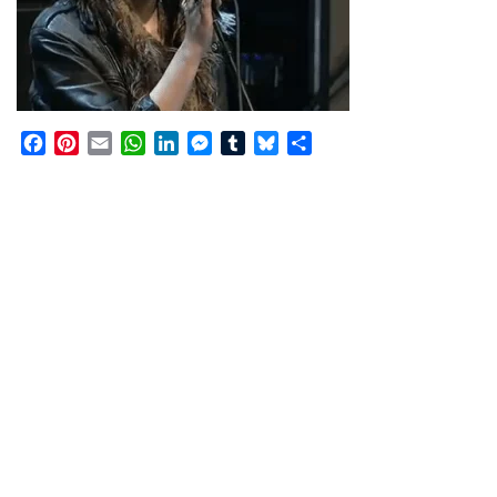
Facebook
Pinterest
Email
WhatsApp
LinkedIn
Messenger
Tumblr
Bluesky
Share