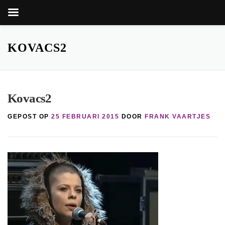
Zoekk
Zoek
naar:
Ga
naar
KOVACS2
de
inhoud
Kovacs2
GEPOST OP
25 FEBRUARI 2015
DOOR
FRANK VAARTJES
knop