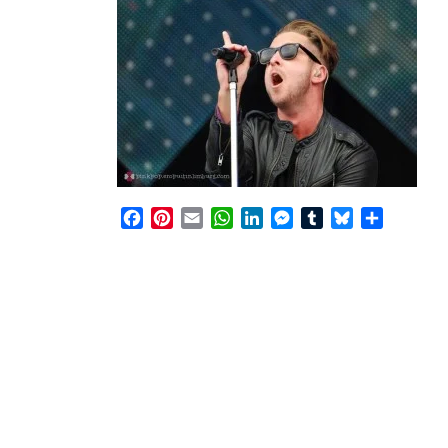
Facebook
Pinterest
Email
WhatsApp
LinkedIn
Messenger
Tumblr
Bluesky
Share