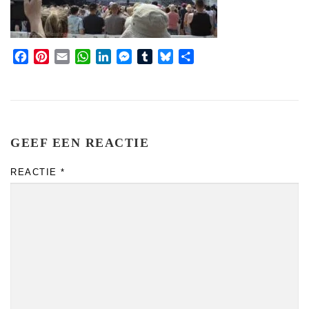
Facebook
Pinterest
Email
WhatsApp
LinkedIn
Messenger
Tumblr
Bluesky
Share
GEEF EEN REACTIE
REACTIE
*