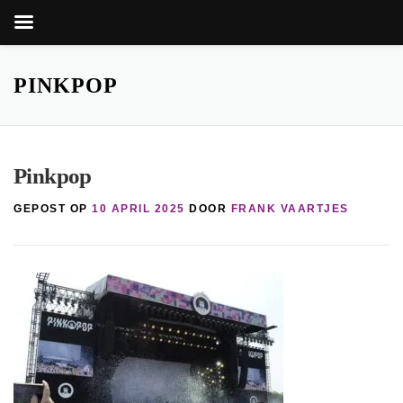
Zoekkn
Zoek
naar:
Ga
naar
PINKPOP
de
inhoud
Pinkpop
GEPOST OP
10 APRIL 2025
DOOR
FRANK VAARTJES
nop