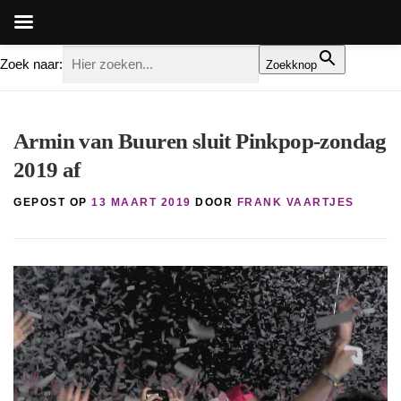
Zoek naar:
Zoekknop
Ga
naar
Armin van Buuren sluit Pinkpop-zondag
de
2019 af
inhoud
GEPOST OP
13 MAART 2019
DOOR
FRANK VAARTJES