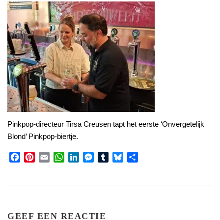
Pinkpop-directeur Tirsa Creusen tapt het eerste ‘Onvergetelijk
Blond’ Pinkpop-biertje.
Facebook
Pinterest
Email
WhatsApp
LinkedIn
Messenger
Tumblr
Bluesky
Share
GEEF EEN REACTIE