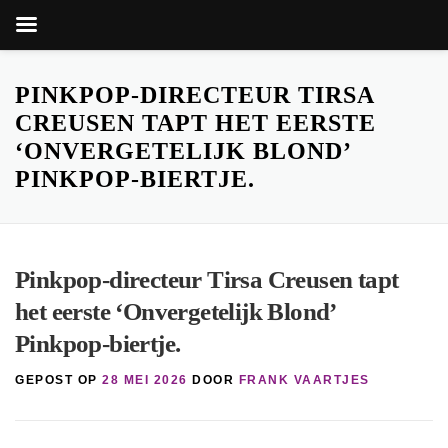
Zoekk
Zoek
naar:
Ga
naar
PINKPOP-DIRECTEUR TIRSA
de
CREUSEN TAPT HET EERSTE
inhoud
‘ONVERGETELIJK BLOND’
PINKPOP-BIERTJE.
Pinkpop-directeur Tirsa Creusen tapt
het eerste ‘Onvergetelijk Blond’
Pinkpop-biertje.
GEPOST OP
28 MEI 2026
DOOR
FRANK VAARTJES
knop