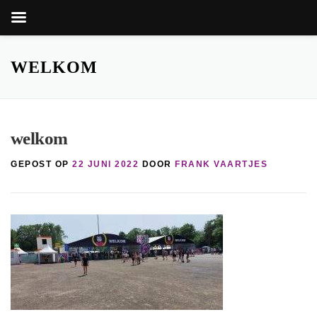
Zoekkn
Zoek
naar:
Ga
naar
WELKOM
de
inhoud
welkom
GEPOST OP
22 JUNI 2022
DOOR
FRANK VAARTJES
nop