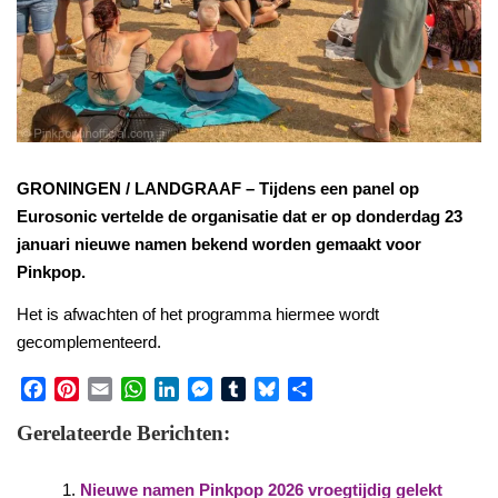
GRONINGEN / LANDGRAAF – Tijdens een panel op
Eurosonic vertelde de organisatie dat er op donderdag 23
januari nieuwe namen bekend worden gemaakt voor
Pinkpop.
Het is afwachten of het programma hiermee wordt
gecomplementeerd.
Facebook
Pinterest
Email
WhatsApp
LinkedIn
Messenger
Tumblr
Bluesky
Share
Gerelateerde Berichten:
Nieuwe namen Pinkpop 2026 vroegtijdig gelekt