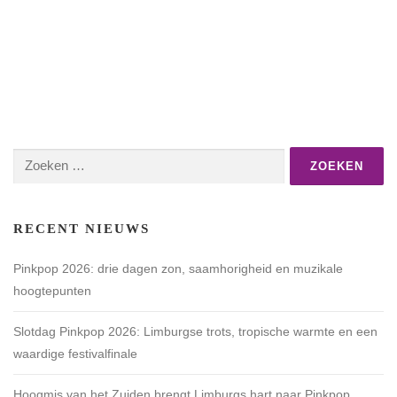
Zoeken
naar:
RECENT NIEUWS
Pinkpop 2026: drie dagen zon, saamhorigheid en muzikale
hoogtepunten
Slotdag Pinkpop 2026: Limburgse trots, tropische warmte en een
waardige festivalfinale
Hoogmis van het Zuiden brengt Limburgs hart naar Pinkpop