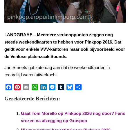
LANDGRAAF – Meerdere verkooppunten zeggen nog
steeds weekendkaarten te hebben voor Pinkpop 2016. Dat
geldt voor enkele VVV-kantoren maar ook bijvoorbeeld voor
de Venlose platenzaak Sounds.
Jan Smeets gaf zaterdag aan dat de weekendkaarten in
recordtijd waren uitverkocht.
Facebook
Pinterest
Email
WhatsApp
LinkedIn
Messenger
Tumblr
Bluesky
Share
Gerelateerde Berichten:
Gaat Tom Morello op Pinkpop 2026 nog door? Fans
vrezen na afzegging op Graspop