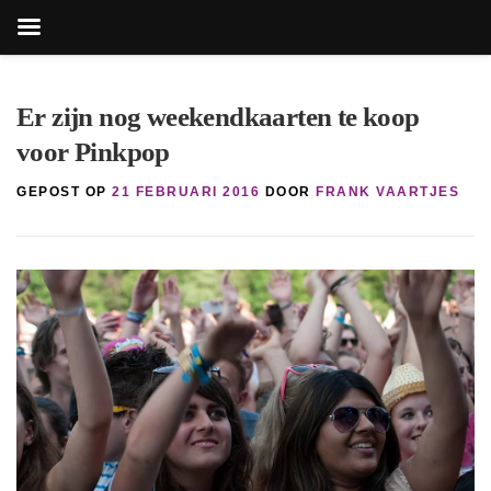
Zoekk
Zoek
naar:
Ga
naar
Er zijn nog weekendkaarten te koop
de
voor Pinkpop
inhoud
GEPOST OP
21 FEBRUARI 2016
DOOR
FRANK VAARTJES
knop