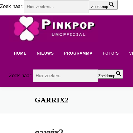
Zoek naar:
Zoekknop
Ga
naar
de
inhoud
HOME
NIEUWS
PROGRAMMA
FOTO’S
V
Zoek naar:
Zoekknop
GARRIX2
garrix2