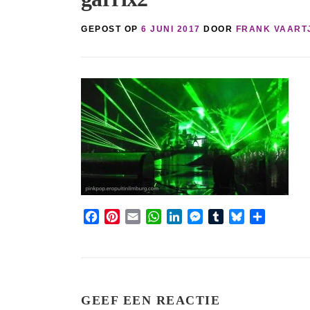
GEPOST OP
6 JUNI 2017
DOOR
FRANK VAART
Facebook
Pinterest
Email
WhatsApp
LinkedIn
Messenger
Tumblr
Bluesky
Share
GEEF EEN REACTIE