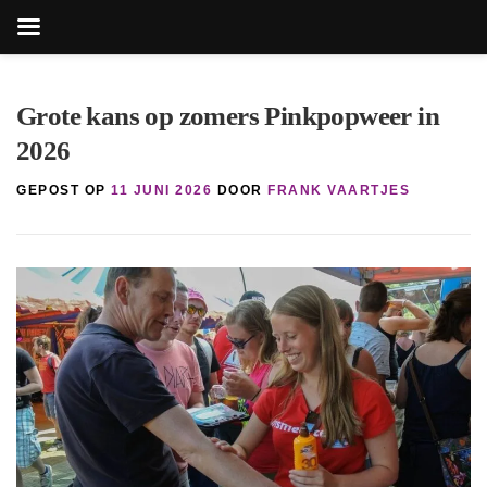
Zoekk
Zoek
naar:
Ga
naar
Grote kans op zomers Pinkpopweer in
de
2026
inhoud
GEPOST OP
11 JUNI 2026
DOOR
FRANK VAARTJES
knop