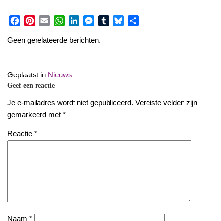
Facebook
Pinterest
Email
WhatsApp
LinkedIn
Messenger
Tumblr
Bluesky
Share
Geen gerelateerde berichten.
Geplaatst in
Nieuws
Geef een reactie
Je e-mailadres wordt niet gepubliceerd.
Vereiste velden zijn
gemarkeerd met
*
Reactie
*
Naam
*