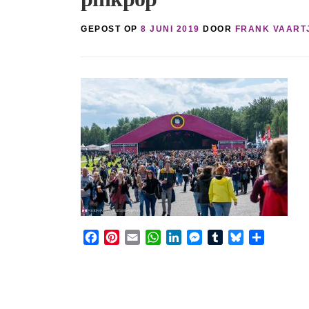
GEPOST OP
8 JUNI 2019
DOOR
FRANK VAART
Facebook
Pinterest
Email
WhatsApp
LinkedIn
Messenger
Tumblr
Bluesky
Share