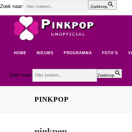
Zoek naar:
Zoekknop
Ga
naar
de
inhoud
HOME
NIEUWS
PROGRAMMA
FOTO’S
V
Zoek naar:
Zoekknop
PINKPOP
pinkpop