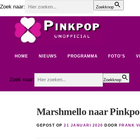
Zoek naar:
Zoekknop
Ga
naar
de
inhoud
HOME
NIEUWS
PROGRAMMA
FOTO’S
V
Zoek naar:
Zoekknop
Marshmello naar Pinkpo
GEPOST OP
21 JANUARI 2020
DOOR
FRANK V