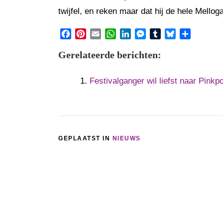
twijfel, en reken maar dat hij de hele Mellog
Facebook
Pinterest
Email
WhatsApp
LinkedIn
Messenger
Tumblr
Bluesky
Share
Gerelateerde berichten:
Festivalganger wil liefst naar Pinkp
GEPLAATST IN
NIEUWS