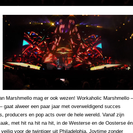
 van Marshmello mag er ook wezen! Workaholic Marshmello 
– gaat alweer een paar jaar met overweldigend succes
 producers en pop acts over de hele wereld. Vanaf zijn
raak, met hit na hit na hit, in de Westerse en de Oosterse én
t veilig voor de twintiger uit Philadelphia. Joytime zonder