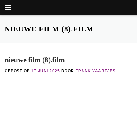
Zoekkn
Zoek
naar:
Ga
naar
NIEUWE FILM (8).FILM
de
inhoud
nieuwe film (8).film
GEPOST OP
17 JUNI 2025
DOOR
FRANK VAARTJES
nop