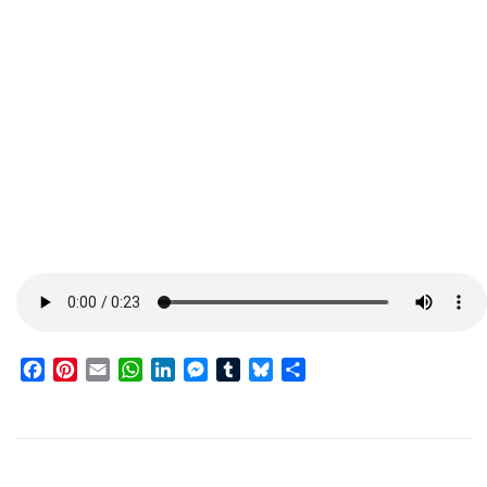
Facebook
Pinterest
Email
WhatsApp
LinkedIn
Messenger
Tumblr
Bluesky
Share