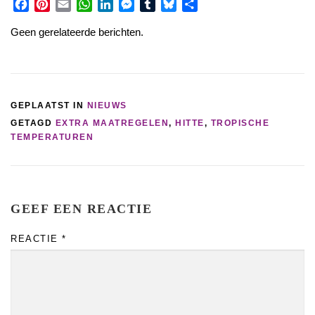
Facebook
Pinterest
Email
WhatsApp
LinkedIn
Messenger
Tumblr
Bluesky
Share
Geen gerelateerde berichten.
GEPLAATST IN
NIEUWS
GETAGD
EXTRA MAATREGELEN
,
HITTE
,
TROPISCHE
TEMPERATUREN
GEEF EEN REACTIE
REACTIE
*