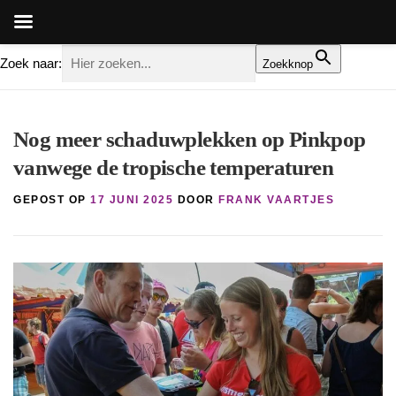
Zoek naar:
Zoekknop
Ga
naar
Nog meer schaduwplekken op Pinkpop
de
vanwege de tropische temperaturen
inhoud
GEPOST OP
17 JUNI 2025
DOOR
FRANK VAARTJES