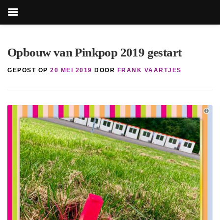
Zoekk
Zoek
naar:
Ga
naar
Opbouw van Pinkpop 2019 gestart
de
inhoud
GEPOST OP
20 MEI 2019
DOOR
FRANK VAARTJES
knop