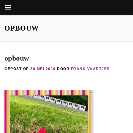
Zoekkn
Zoek
naar:
Ga
naar
OPBOUW
de
inhoud
opbouw
GEPOST OP
20 MEI 2019
DOOR
FRANK VAARTJES
nop