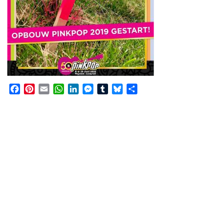
Facebook
Pinterest
Email
WhatsApp
LinkedIn
Messenger
Tumblr
Bluesky
Share