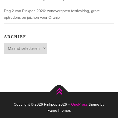
Dag 2 van Pinkpop 2026: zonovergoten festivaldag, grote
optredens en juichen voor Oranje
ARCHIEF
Archief
Copyright © 2026 Pinkpop 2026
–
OnePress
theme by
FameThemes