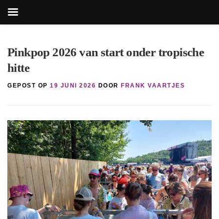
Zoekk
Zoek
naar:
Ga
naar
Pinkpop 2026 van start onder tropische
de
hitte
inhoud
GEPOST OP
19 JUNI 2026
DOOR
FRANK VAARTJES
knop