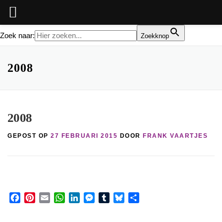
Zoek naar:
Zoekknop
Ga
naar
2008
de
inhoud
2008
GEPOST OP
27 FEBRUARI 2015
DOOR
FRANK VAARTJES
Facebook
Pinterest
Email
WhatsApp
LinkedIn
Messenger
Tumblr
Bluesky
Share