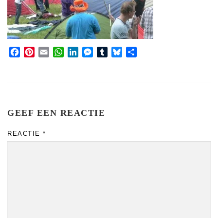
Facebook
Pinterest
Email
WhatsApp
LinkedIn
Messenger
Tumblr
Bluesky
Share
GEEF EEN REACTIE
REACTIE
*