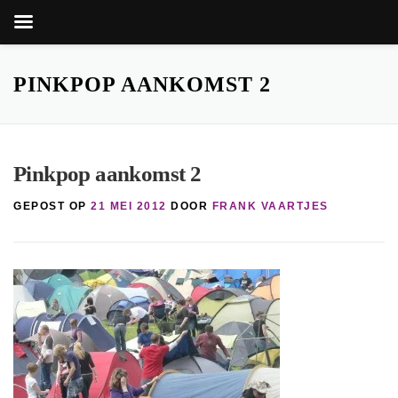
Zoekkn
Zoek
naar:
Ga
naar
PINKPOP AANKOMST 2
de
inhoud
Pinkpop aankomst 2
GEPOST OP
21 MEI 2012
DOOR
FRANK VAARTJES
nop