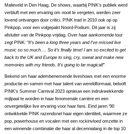
Malieveld in Den Haag. De shows, waarbij P!NK’s publiek werd
verbluft met een ervaring om nooit te vergeten, werden zeer
lovend ontvangen door critici. P!NK trad in 2010 ook op op
Pinkpop, voor een volgepakt Noord-Podium. Dit jaar is zij
afsluiter van de Pinkpop vrijdag. Over haar aankomende tour
zegt P!NK:
“It’s been a long three years and I’ve missed live
music so so much…. So it’s finally time! I am so excited to get
back to the UK and Europe to sing, cry, sweat and make new
memories with my friends. It’s going to be magical!
”
Bekend om haar adembenemende liveshows met een enorme
productie en samen met haar talent van wereldformaat, belooft
P!NK’s Summer Carnival 2023 opnieuw een indrukwekkende
mijlpaal te worden in haar fenomenale carrière en een
onvergetelijke live ervaring voor haar fans. Eind jaren ’90
ontwikkelde P!NK razendsnel haar eigen identiteit, waarmee ze
pop, powerhouse en vocalen met een rockinvloed omzette in
een winnende combinatie die haar al decennialang in de top 10