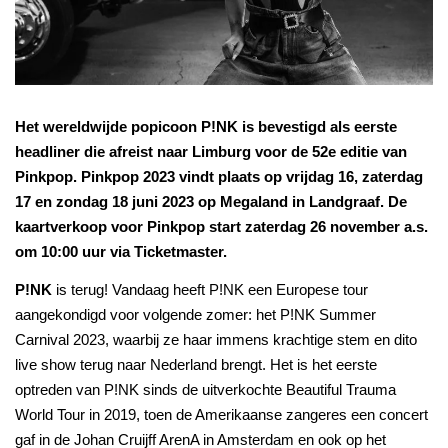
Het wereldwijde popicoon P!NK is bevestigd als eerste
headliner die afreist naar Limburg voor de 52e editie van
Pinkpop. Pinkpop 2023 vindt plaats op vrijdag 16, zaterdag
17 en zondag 18 juni 2023 op Megaland in Landgraaf. De
kaartverkoop voor Pinkpop start zaterdag 26 november a.s.
om 10:00 uur via Ticketmaster.
P!NK
is terug! Vandaag heeft P!NK een Europese tour
aangekondigd voor volgende zomer: het P!NK Summer
Carnival 2023, waarbij ze haar immens krachtige stem en dito
live show terug naar Nederland brengt. Het is het eerste
optreden van P!NK sinds de uitverkochte Beautiful Trauma
World Tour in 2019, toen de Amerikaanse zangeres een concert
gaf in de Johan Cruijff ArenA in Amsterdam en ook op het