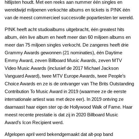
hitlijsten houdt. Met een reeks aan nummer één singles en
wereldwijd miljoenen verkochte albums en tickets is P!NK één
van de meest commercieel succesvolle popartiesten ter wereld.
P!NK heeft acht studioalbums uitgebracht, één greatest hits
album, één live album en heeft meer dan 60 miljoen albums en
meer dan 75 miljoen singles verkocht. De zangeres heeft drie
Grammy Awards gewonnen (21 nominaties), één Daytime
Emmy Award, zeven Billboard Music Awards, zeven MTV
Video Music Awards (inclusief de 2017 Michael Jackson
Vanguard Award), twee MTV Europe Awards, twee People’s
Choice Awards en ze is de ontvanger van The Brits Outstanding
Contribution To Music Award in 2019 (waarmee ze de eerste
internationale artiest was met deze eer). In 2019 ontving ze
daarnaast haar eigen ster op de Hollywood Walk of Fame. Haar
meest recente prestatie is dat zij in 2020 Billboard Music
Award’s Icon Recipient werd.
Afgelopen april werd bekendgemaakt dat alt-pop band