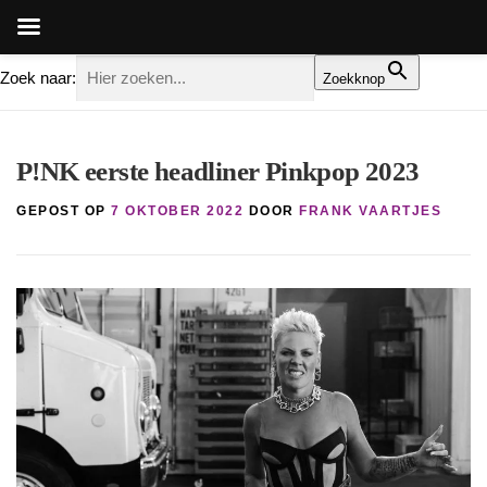
Zoek naar:
Zoekknop
Ga
naar
P!NK eerste headliner Pinkpop 2023
de
inhoud
GEPOST OP
7 OKTOBER 2022
DOOR
FRANK VAARTJES