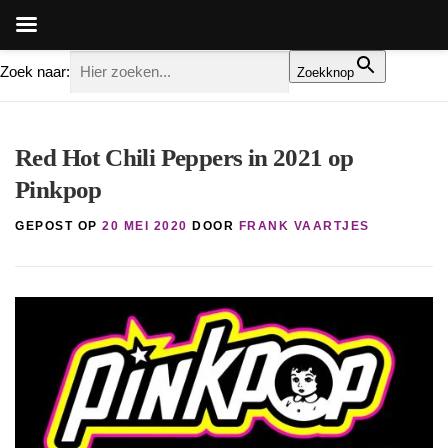
Zoek naar:
Zoekknop
Ga
naar
Red Hot Chili Peppers in 2021 op
de
Pinkpop
inhoud
GEPOST OP
20 MEI 2020
DOOR
FRANK VAARTJES