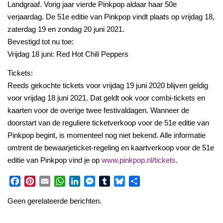
Landgraaf. Vorig jaar vierde Pinkpop aldaar haar 50e
verjaardag. De 51e editie van Pinkpop vindt plaats op vrijdag 18,
zaterdag 19 en zondag 20 juni 2021.
Bevestigd tot nu toe:
Vrijdag 18 juni: Red Hot Chili Peppers
Tickets:
Reeds gekochte tickets voor vrijdag 19 juni 2020 blijven geldig
voor vrijdag 18 juni 2021. Dat geldt ook voor combi-tickets en
kaarten voor de overige twee festivaldagen. Wanneer de
doorstart van de reguliere ticketverkoop voor de 51e editie van
Pinkpop begint, is momenteel nog niet bekend. Alle informatie
omtrent de bewaarjeticket-regeling en kaartverkoop voor de 51e
editie van Pinkpop vind je op
www.pinkpop.nl/tickets
.
Facebook
Pinterest
Email
WhatsApp
LinkedIn
Messenger
Tumblr
Bluesky
Share
Geen gerelateerde berichten.