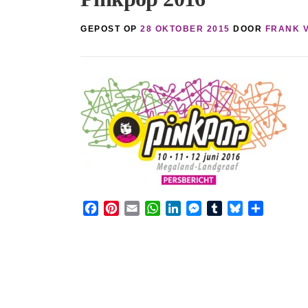
GEPOST OP
28 OKTOBER 2015
DOOR
FRANK 
Facebook
Pinterest
Email
WhatsApp
LinkedIn
Messenger
Tumblr
Bluesky
Share