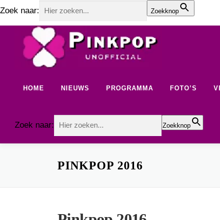
Zoek naar:
Zoekknop
Ga
naar
de
inhoud
HOME
NIEUWS
PROGRAMMA
FOTO’S
V
Zoek naar:
Zoekknop
PINKPOP 2016
Pinkpop 2016