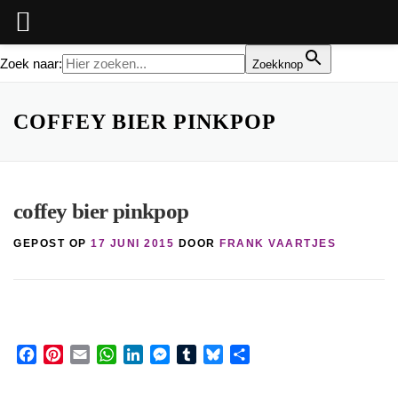
Zoek naar:
Zoekknop
Ga
naar
COFFEY BIER PINKPOP
de
inhoud
coffey bier pinkpop
GEPOST OP
17 JUNI 2015
DOOR
FRANK VAARTJES
Facebook
Pinterest
Email
WhatsApp
LinkedIn
Messenger
Tumblr
Bluesky
Share