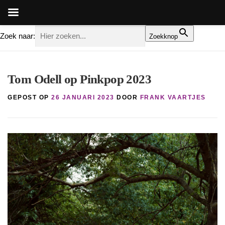
Zoek naar:
Zoekknop
Ga
naar
Tom Odell op Pinkpop 2023
de
inhoud
GEPOST OP
26 JANUARI 2023
DOOR
FRANK VAARTJES