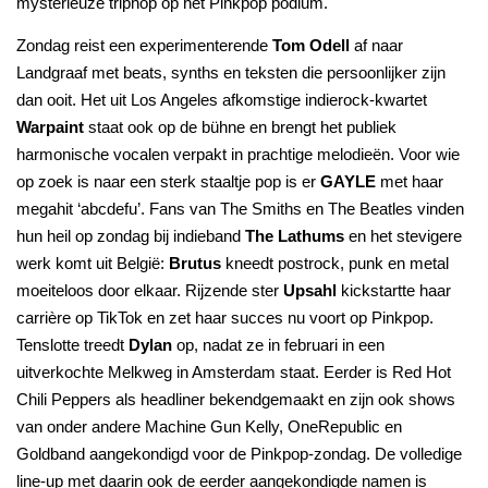
mysterieuze triphop op het Pinkpop podium.
Zondag reist een experimenterende
Tom Odell
af naar
Landgraaf met beats, synths en teksten die persoonlijker zijn
dan ooit. Het uit Los Angeles afkomstige indierock-kwartet
Warpaint
staat ook op de bühne en brengt het publiek
harmonische vocalen verpakt in prachtige melodieën. Voor wie
op zoek is naar een sterk staaltje pop is er
GAYLE
met haar
megahit ‘abcdefu’. Fans van The Smiths en The Beatles vinden
hun heil op zondag bij indieband
The Lathums
en het stevigere
werk komt uit België:
Brutus
kneedt postrock, punk en metal
moeiteloos door elkaar. Rijzende ster
Upsahl
kickstartte haar
carrière op TikTok en zet haar succes nu voort op Pinkpop.
Tenslotte treedt
Dylan
op, nadat ze in februari in een
uitverkochte Melkweg in Amsterdam staat. Eerder is Red Hot
Chili Peppers als headliner bekendgemaakt en zijn ook shows
van onder andere Machine Gun Kelly, OneRepublic en
Goldband aangekondigd voor de Pinkpop-zondag. De volledige
line-up met daarin ook de eerder aangekondigde namen is