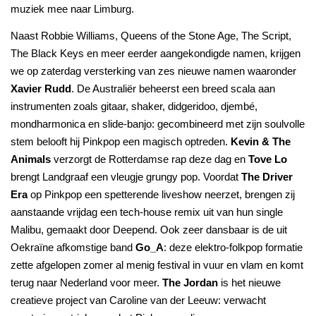
muziek mee naar Limburg.
Naast Robbie Williams, Queens of the Stone Age, The Script,
The Black Keys en meer eerder aangekondigde namen, krijgen
we op zaterdag versterking van zes nieuwe namen waaronder
Xavier Rudd
. De Australiër beheerst een breed scala aan
instrumenten zoals gitaar, shaker, didgeridoo, djembé,
mondharmonica en slide-banjo: gecombineerd met zijn soulvolle
stem belooft hij Pinkpop een magisch optreden.
Kevin & The
Animals
verzorgt de Rotterdamse rap deze dag en
Tove Lo
brengt Landgraaf een vleugje grungy pop. Voordat
The Driver
Era
op Pinkpop een spetterende liveshow neerzet, brengen zij
aanstaande vrijdag een tech-house remix uit van hun single
Malibu, gemaakt door Deepend. Ook zeer dansbaar is de uit
Oekraïne afkomstige band
Go_A
: deze elektro-folkpop formatie
zette afgelopen zomer al menig festival in vuur en vlam en komt
terug naar Nederland voor meer.
The Jordan
is het nieuwe
creatieve project van Caroline van der Leeuw: verwacht