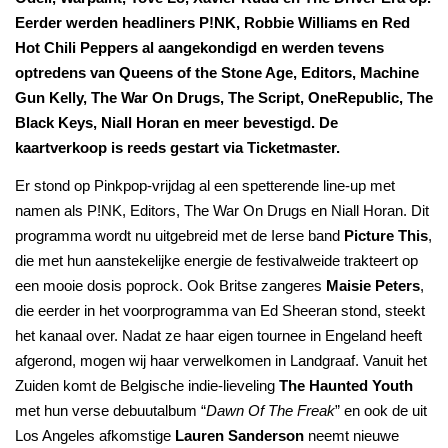
Eerder werden headliners P!NK, Robbie Williams en Red
Hot Chili Peppers al aangekondigd en werden tevens
optredens van Queens of the Stone Age, Editors, Machine
Gun Kelly, The War On Drugs, The Script, OneRepublic, The
Black Keys, Niall Horan en meer bevestigd. De
kaartverkoop is reeds gestart via Ticketmaster.
Er stond op Pinkpop-vrijdag al een spetterende line-up met
namen als P!NK, Editors, The War On Drugs en Niall Horan. Dit
programma wordt nu uitgebreid met de Ierse band
Picture This
,
die met hun aanstekelijke energie de festivalweide trakteert op
een mooie dosis poprock. Ook Britse zangeres
Maisie Peters
,
die eerder in het voorprogramma van Ed Sheeran stond, steekt
het kanaal over. Nadat ze haar eigen tournee in Engeland heeft
afgerond, mogen wij haar verwelkomen in Landgraaf. Vanuit het
Zuiden komt de Belgische indie-lieveling
The Haunted Youth
met hun verse debuutalbum “
Dawn Of The Freak
” en ook de uit
Los Angeles afkomstige
Lauren Sanderson
neemt nieuwe