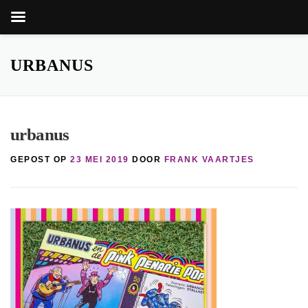
Zoekkn
Zoek
naar:
Ga
naar
URBANUS
de
inhoud
urbanus
GEPOST OP
23 MEI 2019
DOOR
FRANK VAARTJES
nop