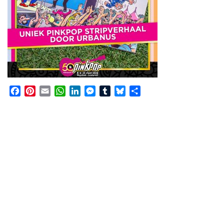
Facebook
Pinterest
Email
WhatsApp
LinkedIn
Messenger
Tumblr
Bluesky
Share