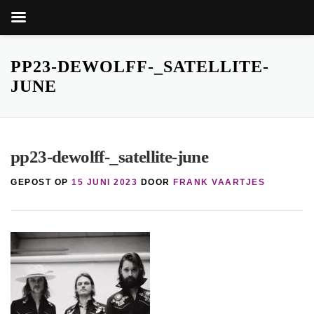
Zoekk
Zoek
naar:
Ga
naar
PP23-DEWOLFF-_SATELLITE-
de
JUNE
inhoud
pp23-dewolff-_satellite-june
GEPOST OP
15 JUNI 2023
DOOR
FRANK VAARTJES
knop