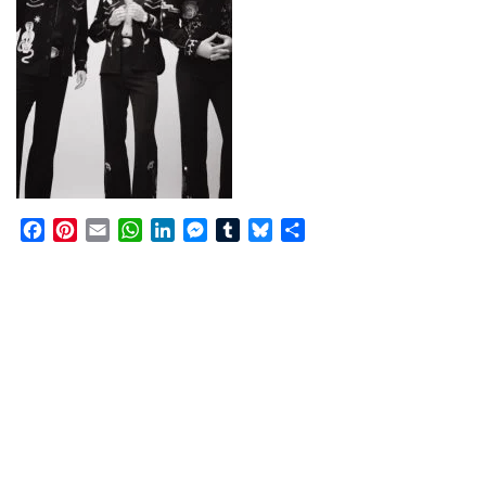
Facebook
Pinterest
Email
WhatsApp
LinkedIn
Messenger
Tumblr
Bluesky
Share