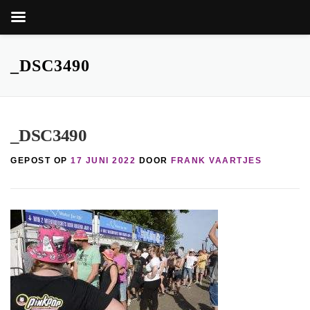
Zoekkn
Zoek
naar:
Ga
naar
_DSC3490
de
inhoud
_DSC3490
GEPOST OP
17 JUNI 2022
DOOR
FRANK VAARTJES
nop