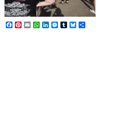
Facebook
Pinterest
Email
WhatsApp
LinkedIn
Messenger
Tumblr
Bluesky
Share