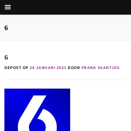
Zoekkn
Zoek
naar:
Ga
naar
6
de
inhoud
6
GEPOST OP
26 JANUARI 2023
DOOR
FRANK VAARTJES
nop