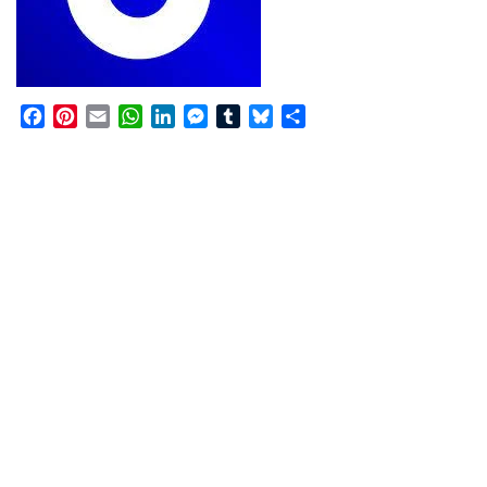
Facebook
Pinterest
Email
WhatsApp
LinkedIn
Messenger
Tumblr
Bluesky
Share