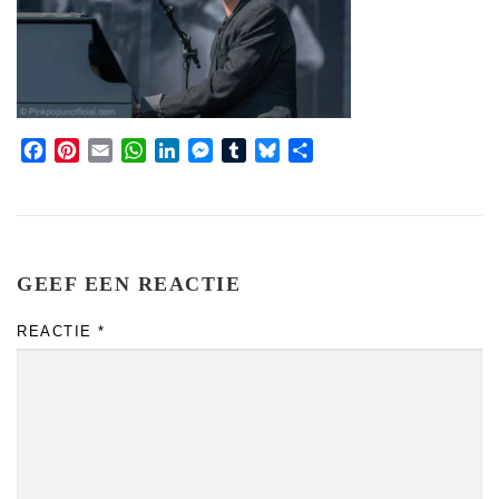
Facebook
Pinterest
Email
WhatsApp
LinkedIn
Messenger
Tumblr
Bluesky
Share
GEEF EEN REACTIE
REACTIE
*